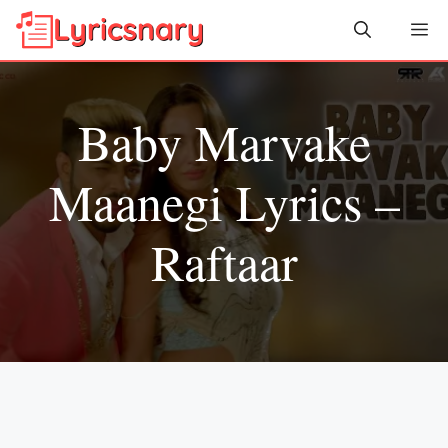
Skip
Me
to
content
Baby Marvake
Maanegi Lyrics –
Raftaar