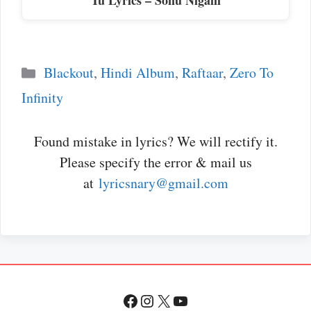
Tu Lyrics – Sonu Nigam
Categories
Blackout
,
Hindi Album
,
Raftaar
,
Zero To
Infinity
Found mistake in lyrics? We will rectify it.
Please specify the error & mail us
at
lyricsnary@gmail.com
Facebook
Instagram
X
YouTube