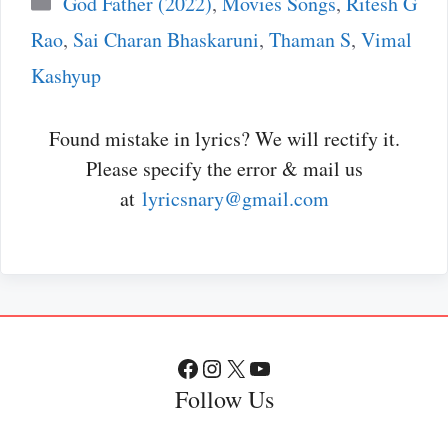
God Father (2022)
,
Movies Songs
,
Ritesh G
Rao
,
Sai Charan Bhaskaruni
,
Thaman S
,
Vimal
Kashyup
Found mistake in lyrics? We will rectify it.
Please specify the error & mail us
at
lyricsnary@gmail.com
Facebook
Instagram
X
YouTube
Follow Us