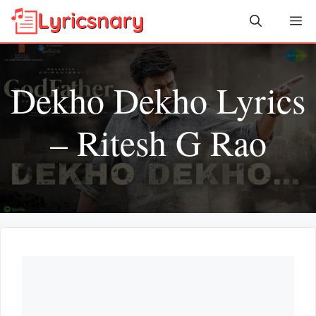
Skip
Me
to
content
Dekho Dekho Lyrics
– Ritesh G Rao