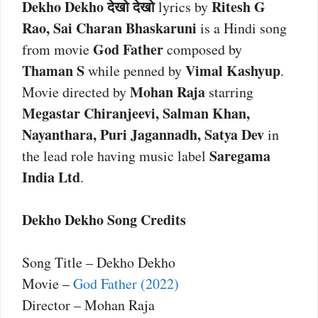
Dekho Dekho देखो देखो
Ritesh G
lyrics by
Rao, Sai Charan Bhaskaruni
is a Hindi song
God Father
from movie
composed by
Thaman S
Vimal Kashyup
while penned by
.
Mohan Raja
Movie directed by
starring
Megastar Chiranjeevi, Salman Khan,
Nayanthara, Puri Jagannadh, Satya Dev
in
Saregama
the lead role having music label
India Ltd
.
Dekho Dekho Song Credits
Song Title – Dekho Dekho
Movie –
God Father (2022)
Director – Mohan Raja