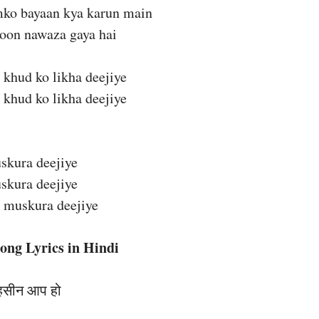
ko bayaan kya karun main
oon nawaza gaya hai
 khud ko likha deejiye
 khud ko likha deejiye
skura deejiye
skura deejiye
i muskura deejiye
ong Lyrics in Hindi
 हसीन आप हो