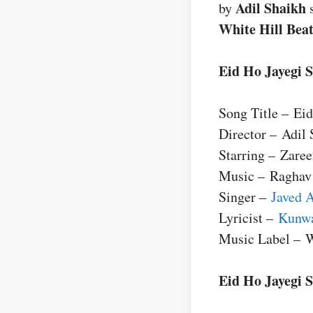
Adil Shaikh
by
s
White Hill Beat
Eid Ho Jayegi 
Song Title – Eid
Director – Adil
Starring – Zare
Music – Raghav
Singer –
Javed A
Lyricist –
Kunwa
Music Label – W
Eid Ho Jayegi S