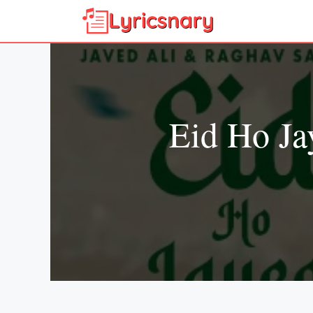
Skip
to
content
Eid Ho Ja