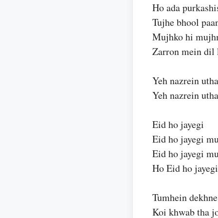
Ho ada purkashis
Tujhe bhool paa
Mujhko hi mujh
Zarron mein dil k
Yeh nazrein utha
Yeh nazrein utha
Eid ho jayegi
Eid ho jayegi mu
Eid ho jayegi mu
Ho Eid ho jayeg
Tumhein dekhne 
Koi khwab tha 