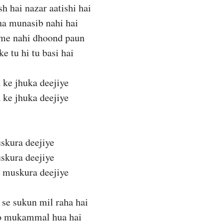
h hai nazar aatishi hai
na munasib nahi hai
me nahi dhoond paun
e tu hi tu basi hai
 ke jhuka deejiye
 ke jhuka deejiye
skura deejiye
skura deejiye
i muskura deejiye
se sukun mil raha hai
jo mukammal hua hai