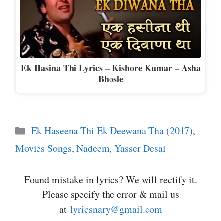
Ek Hasina Thi Lyrics – Kishore Kumar – Asha
Bhosle
Categories
Ek Haseena Thi Ek Deewana Tha (2017)
,
Movies Songs
,
Nadeem
,
Yasser Desai
Found mistake in lyrics? We will rectify it.
Please specify the error & mail us
at
lyricsnary@gmail.com