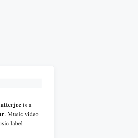
atterjee
is a
ar
. Music video
sic label