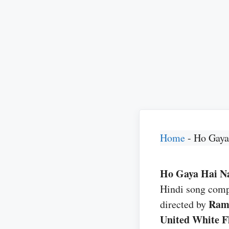
Home
-
Ho Gaya 
Ho Gaya Hai Naal 
Hindi song com
Ramj
directed by
United White F