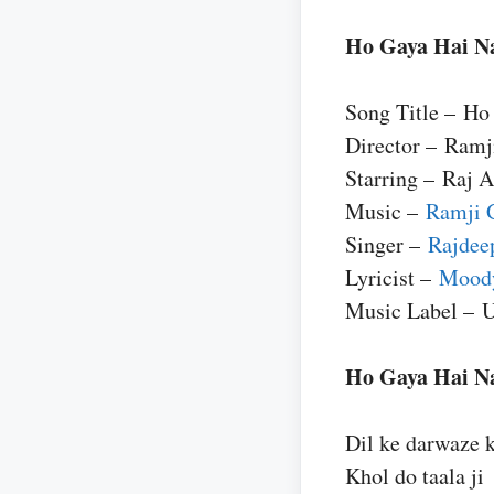
Ho Gaya Hai Na
Song Title – Ho
Director – Ramj
Starring – Raj 
Music –
Ramji G
Singer –
Rajdee
Lyricist –
Moody
Music Label – U
Ho Gaya Hai Na
Dil ke darwaze 
Khol do taala ji