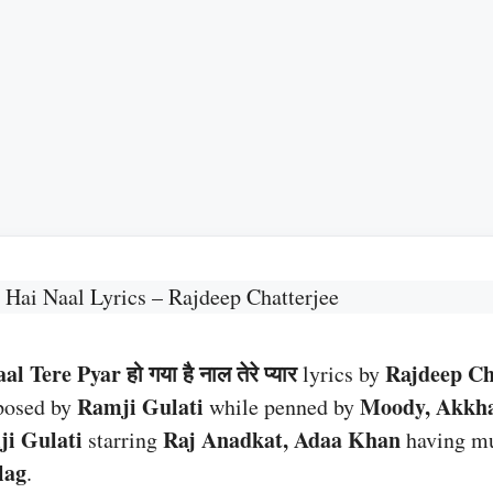
Hai Naal Lyrics – Rajdeep Chatterjee
Tere Pyar हो गया है नाल तेरे प्यार
Rajdeep Ch
lyrics by
Ramji Gulati
Moody, Akkh
posed by
while penned by
i Gulati
Raj Anadkat, Adaa Khan
starring
having mu
lag
.