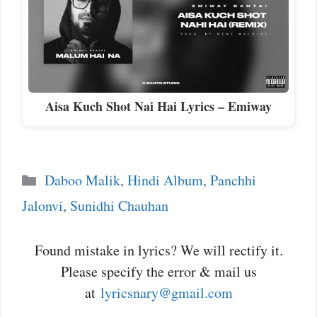
Aisa Kuch Shot Nai Hai Lyrics – Emiway
Categories
Daboo Malik
,
Hindi Album
,
Panchhi
Jalonvi
,
Sunidhi Chauhan
Found mistake in lyrics? We will rectify it.
Please specify the error & mail us
at
lyricsnary@gmail.com