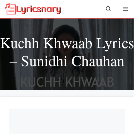
Skip
Me
to
content
Kuchh Khwaab Lyrics
– Sunidhi Chauhan