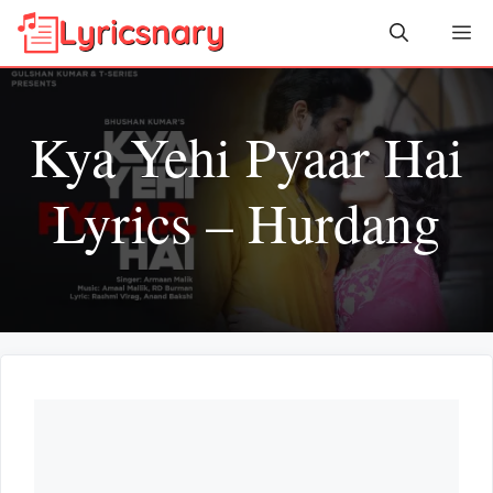
Skip
Me
to
content
Kya Yehi Pyaar Hai
Lyrics – Hurdang