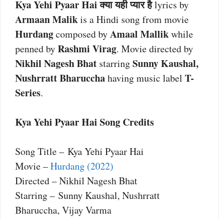
Kya Yehi Pyaar Hai क्या यही प्यार है
lyrics by
Armaan Malik
is a Hindi song from movie
Hurdang
Amaal Mallik
composed by
while
Rashmi Virag
penned by
. Movie directed by
Nikhil Nagesh Bhat
Sunny Kaushal,
starring
Nushrratt Bharuccha
T-
having music label
Series
.
Kya Yehi Pyaar Hai Song Credits
Song Title – Kya Yehi Pyaar Hai
Movie –
Hurdang (2022)
Directed – Nikhil Nagesh Bhat
Starring – Sunny Kaushal, Nushrratt
Bharuccha, Vijay Varma