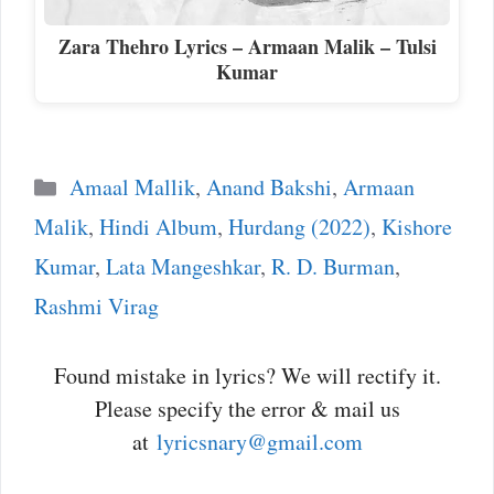
Zara Thehro Lyrics – Armaan Malik – Tulsi
Kumar
Categories
Amaal Mallik
,
Anand Bakshi
,
Armaan
Malik
,
Hindi Album
,
Hurdang (2022)
,
Kishore
Kumar
,
Lata Mangeshkar
,
R. D. Burman
,
Rashmi Virag
Found mistake in lyrics? We will rectify it.
Please specify the error & mail us
at
lyricsnary@gmail.com