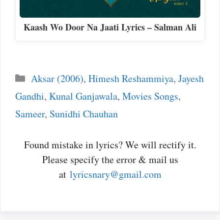
Kaash Wo Door Na Jaati Lyrics – Salman Ali
Categories
Aksar (2006)
,
Himesh Reshammiya
,
Jayesh
Gandhi
,
Kunal Ganjawala
,
Movies Songs
,
Sameer
,
Sunidhi Chauhan
Found mistake in lyrics? We will rectify it.
Please specify the error & mail us
at
lyricsnary@gmail.com