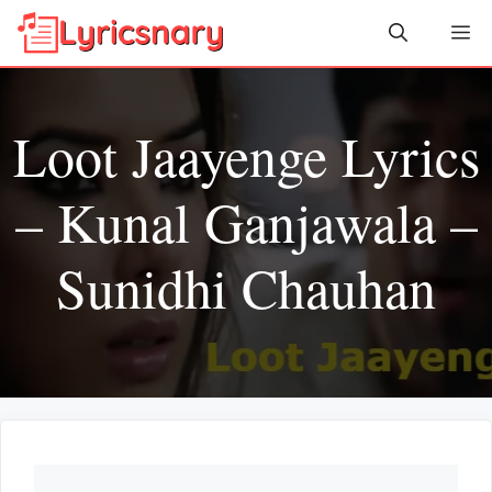
Skip
Me
to
content
Loot Jaayenge Lyrics
– Kunal Ganjawala –
Sunidhi Chauhan