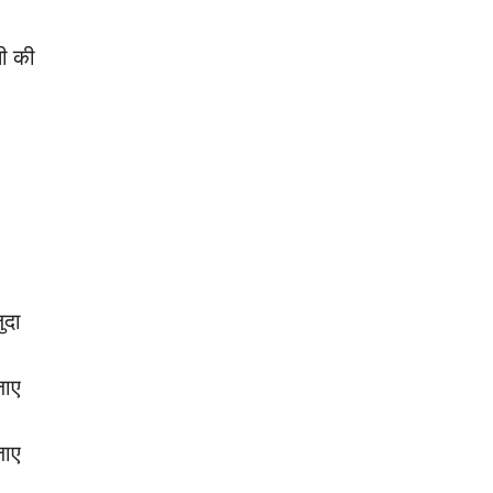
ी की
ुदा
जाए
जाए