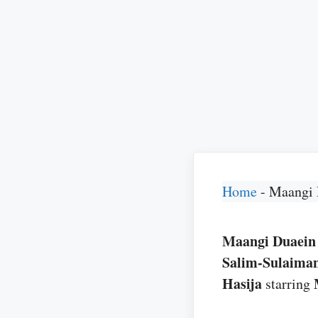
Home
-
Maangi 
Maangi Duaein मा
Salim-Sulaima
Hasija
starring