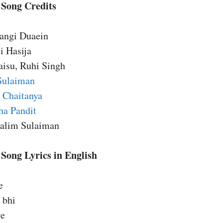
Song Credits
angi Duaein
i Hasija
aisu, Ruhi Singh
Sulaiman
 Chaitanya
ha Pandit
Salim Sulaiman
Song Lyrics in English
e
 bhi
re