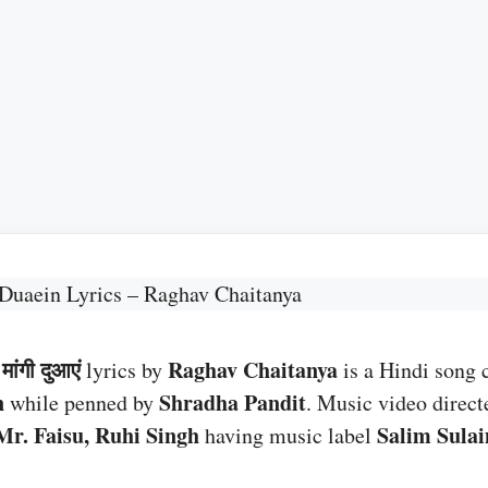
Duaein Lyrics – Raghav Chaitanya
ंगी दुआएं
Raghav Chaitanya
lyrics by
is a Hindi song
n
Shradha Pandit
while penned by
. Music video direc
Mr. Faisu, Ruhi Singh
Salim Sula
having music label