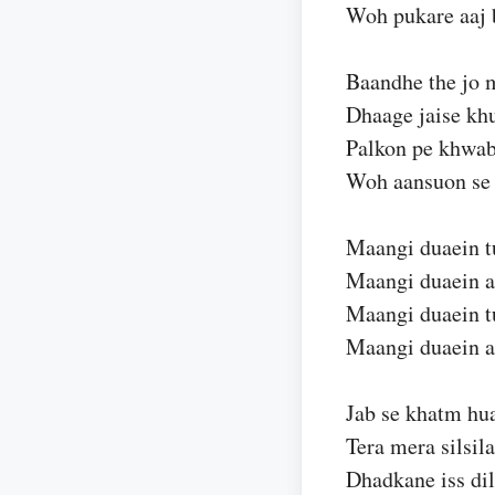
Woh pukare aaj 
Baandhe the jo 
Dhaage jaise kh
Palkon pe khwab
Woh aansuon se 
Maangi duaein t
Maangi duaein a
Maangi duaein t
Maangi duaein a
Jab se khatm hu
Tera mera silsila
Dhadkane iss dil