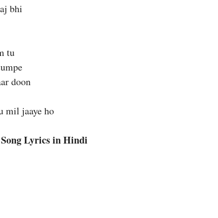
aj bhi
m tu
 tumpe
aar doon
u mil jaaye ho
Song Lyrics in Hindi