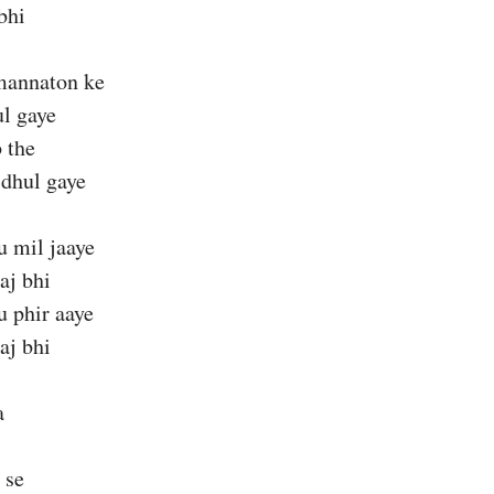
bhi
mannaton ke
ul gaye
 the
dhul gaye
u mil jaaye
aj bhi
u phir aaye
aj bhi
a
 se