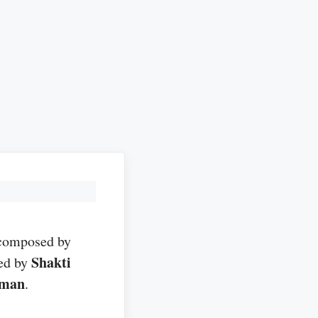
 composed by
Shakti
ted by
iman
.