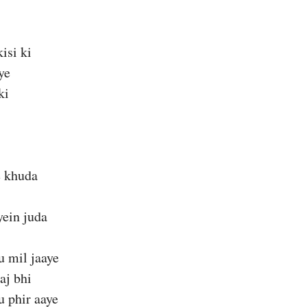
kisi ki
ye
ki
e khuda
yein juda
u mil jaaye
aj bhi
u phir aaye