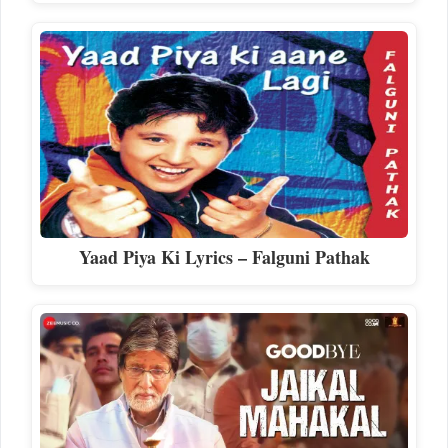
Yaad Piya Ki Lyrics – Falguni Pathak