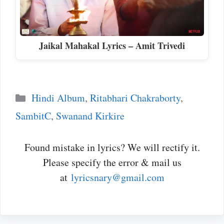
Jaikal Mahakal Lyrics – Amit Trivedi
Categories
Hindi Album
,
Ritabhari Chakraborty
,
SambitC
,
Swanand Kirkire
Found mistake in lyrics? We will rectify it.
Please specify the error & mail us
at
lyricsnary@gmail.com