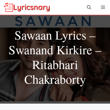
Skip
Me
to
content
Sawaan Lyrics –
Swanand Kirkire –
Ritabhari
Chakraborty