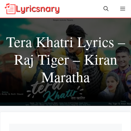
Skip
Me
to
content
Tera Khatri Lyrics –
Raj Tiger – Kiran
Maratha