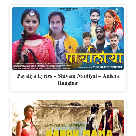
Payaliya​ Lyrics – Shivam Nautiyal – Anisha
Ranghar