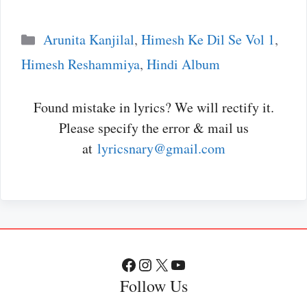
Categories
Arunita Kanjilal
,
Himesh Ke Dil Se Vol 1
,
Himesh Reshammiya
,
Hindi Album
Found mistake in lyrics? We will rectify it.
Please specify the error & mail us
at
lyricsnary@gmail.com
Facebook
Instagram
X
YouTube
Follow Us