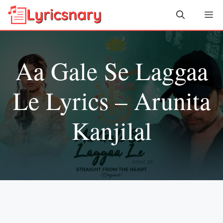
Skip
Me
to
content
Aa Gale Se Laggaa
Le Lyrics – Arunita
Kanjilal