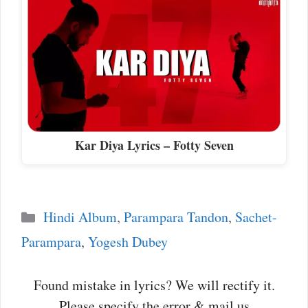
Kar Diya Lyrics – Fotty Seven
Categories
Hindi Album
,
Parampara Tandon
,
Sachet-
Parampara
,
Yogesh Dubey
Found mistake in lyrics? We will rectify it.
Please specify the error & mail us