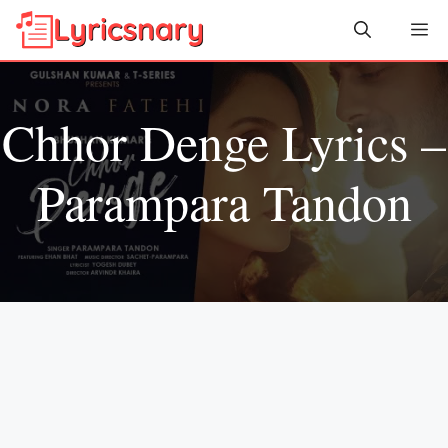
Skip
Me
to
content
Chhor Denge Lyrics –
Parampara Tandon