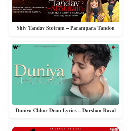
Shiv Tandav Stotram – Parampara Tandon
Duniya Chhor Doon Lyrics – Darshan Raval