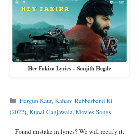
Hey Fakira Lyrics – Sanjith Hegde
Categories
Hargun Kaur
,
Kahani Rubberband Ki
(2022)
,
Kunal Ganjawala
,
Movies Songs
Found mistake in lyrics? We will rectify it.