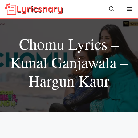
Skip
Me
to
content
Chomu Lyrics –
Kunal Ganjawala –
Hargun Kaur