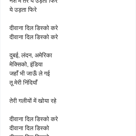
नशे में तेरे ये उड़ता फिरे
ये उड़ता फिरे
दीवाना दिल डिस्को करे
दीवाना दिल डिस्को करे
दुबई, लंदन, अमेरिका
मेक्सिको, इंडिया
जहाँ भी जाऊँ ले गई
तू मेरी निंदियाँ
तेरी गलीयों में खोया रहे
दीवाना दिल डिस्को करे
दीवाना दिल डिस्को