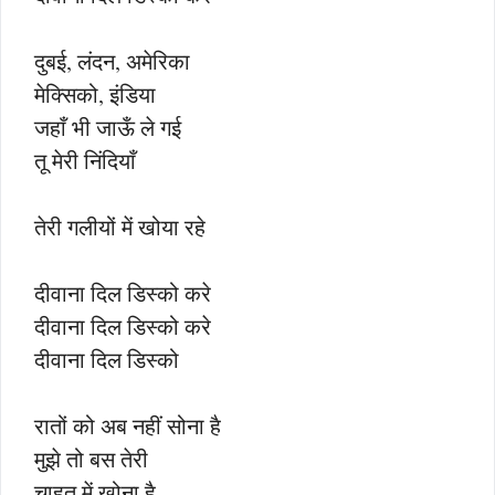
दुबई, लंदन, अमेरिका
मेक्सिको, इंडिया
जहाँ भी जाऊँ ले गई
तू मेरी निंदियाँ
तेरी गलीयों में खोया रहे
दीवाना दिल डिस्को करे
दीवाना दिल डिस्को करे
दीवाना दिल डिस्को
रातों को अब नहीं सोना है
मुझे तो बस तेरी
चाहत में खोना है