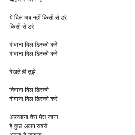
ये दिल अब नहीं किसी से डरे
किसी से डरे
दीवाना दिल डिस्को करे
दीवाना दिल डिस्को करे
देखते ही तुझे
दिवाना दिल डिस्को
दीवाना दिल डिस्को करे
अफ़साना तेरा मेरा जाना
है कुछ अलग सबसे
अपना ये याराना