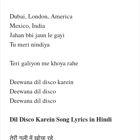
Dubai, London, America
Mexico, India
Jahan bhi jaun le gayi
Tu meri nindiya
Teri galiyon me khoya rahe
Deewana dil disco karein
Deewana dil disco
Deewana dil disco
Dil Disco Karein Song Lyrics in Hindi
तेरी गली में खोया रहे