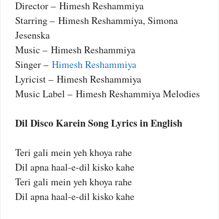
Director – Himesh Reshammiya
Starring – Himesh Reshammiya, Simona
Jesenska
Music – Himesh Reshammiya
Singer –
Himesh Reshammiya
Lyricist – Himesh Reshammiya
Music Label – Himesh Reshammiya Melodies
Dil Disco Karein Song Lyrics in English
Teri gali mein yeh khoya rahe
Dil apna haal-e-dil kisko kahe
Teri gali mein yeh khoya rahe
Dil apna haal-e-dil kisko kahe