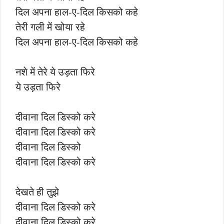
दिल अपना हाल-ए-दिल किसको कहे
तेरी गली में खोया रहे
दिल अपना हाल-ए-दिल किसको कहे
नशे में तेरे ये उड़ता फिरे
ये उड़ता फिरे
दीवाना दिल डिस्को करे
दीवाना दिल डिस्को करे
दीवाना दिल डिस्को
दीवाना दिल डिस्को करे
देखते ही तुझे
दीवाना दिल डिस्को करे
दीवाना दिल डिस्को करे