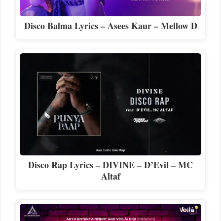
Disco Balma Lyrics – Asees Kaur – Mellow D
Disco Rap Lyrics – DIVINE – D’Evil – MC
Altaf