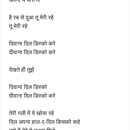
है रब से दुआ तू मेरी रहे
तू मेरी रहे
दिवाना दिल डिस्को करे
दीवाना दिल डिस्को करे
देखते ही तुझे
दिवाना दिल डिस्को
दीवाना दिल डिस्को करे
तेरी गली में ये खोया रहे
दिल अपना हाल-ए-दिल किसको कहे