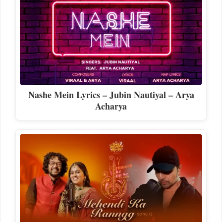
Nashe Mein Lyrics – Jubin Nautiyal – Arya
Acharya