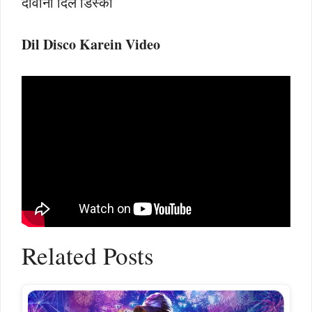
दीवाना दिल डिस्को
Dil Disco Karein Video
Related Posts