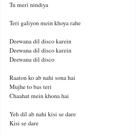
Tu meri nindiya
Teri galiyon mein khoya rahe
Deewana dil disco karein
Deewana dil disco karein
Deewana dil disco
Raaton ko ab nahi sona hai
Mujhe to bas teri
Chaahat mein khona hai
Yeh dil ab nahi kisi se dare
Kisi se dare