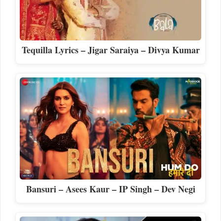
Tequilla Lyrics – Jigar Saraiya – Divya Kumar
Bansuri – Asees Kaur – IP Singh – Dev Negi