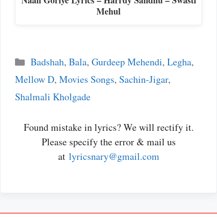
Naah Goriye Lyrics – Harrdy Sandhu – Swasti
Mehul
Categories
Badshah
,
Bala
,
Gurdeep Mehendi
,
Legha
,
Mellow D
,
Movies Songs
,
Sachin-Jigar
,
Shalmali Kholgade
Found mistake in lyrics? We will rectify it.
Please specify the error & mail us
at
lyricsnary@gmail.com