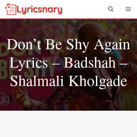
Skip
Me
to
content
Don’t Be Shy Again
Lyrics – Badshah –
Shalmali Kholgade