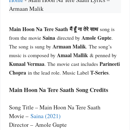
Armaan Malik
Main Hoon Na Tere Saath
मैं हूँ ना तेरे साथ
song is
Saina
Amole Gupte
from the movie
directed by
.
Armaan Malik
The song is sung by
. The song’s
Amaal Mallik
music is composed by
& penned by
Kunaal Vermaa
Parineeti
. The movie cast includes
Chopra
T-Series
in the lead role. Music Label
.
Main Hoon Na Tere Saath Song Credits
Song Title – Main Hoon Na Tere Saath
Movie –
Saina (2021)
Director – Amole Gupte