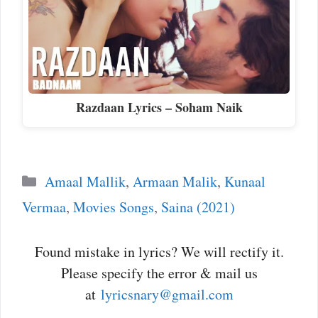
Razdaan Lyrics – Soham Naik
Categories
Amaal Mallik
,
Armaan Malik
,
Kunaal
Vermaa
,
Movies Songs
,
Saina (2021)
Found mistake in lyrics? We will rectify it.
Please specify the error & mail us
at
lyricsnary@gmail.com