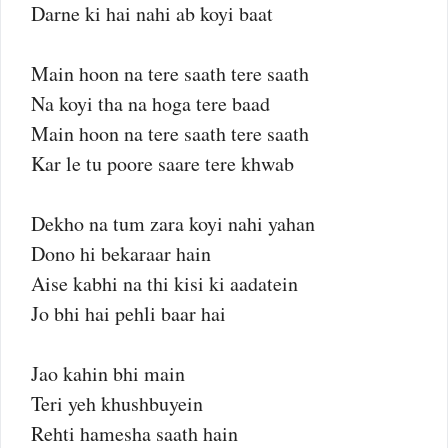
Darne ki hai nahi ab koyi baat
Main hoon na tere saath tere saath
Na koyi tha na hoga tere baad
Main hoon na tere saath tere saath
Kar le tu poore saare tere khwab
Dekho na tum zara koyi nahi yahan
Dono hi bekaraar hain
Aise kabhi na thi kisi ki aadatein
Jo bhi hai pehli baar hai
Jao kahin bhi main
Teri yeh khushbuyein
Rehti hamesha saath hain