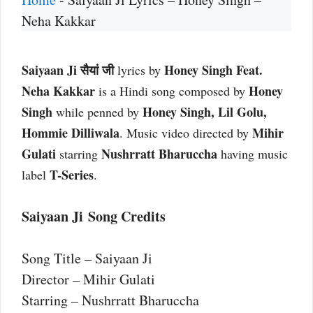
Neha Kakkar
Saiyaan Ji सैयां जी
Honey Singh Feat.
lyrics by
Neha Kakkar
Honey
is a Hindi song composed by
Singh
Honey Singh, Lil Golu,
while penned by
Hommie Dilliwala
Mihir
. Music video directed by
Gulati
Nushrratt Bharuccha
starring
having music
T-Series
label
.
Saiyaan Ji Song Credits
Song Title – Saiyaan Ji
Director – Mihir Gulati
Starring – Nushrratt Bharuccha