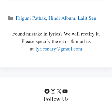
Categories
Falguni Pathak
,
Hindi Album
,
Lalit Sen
Found mistake in lyrics? We will rectify it.
Please specify the error & mail us
at
lyricsnary@gmail.com
Facebook
Instagram
X
YouTube
Follow Us