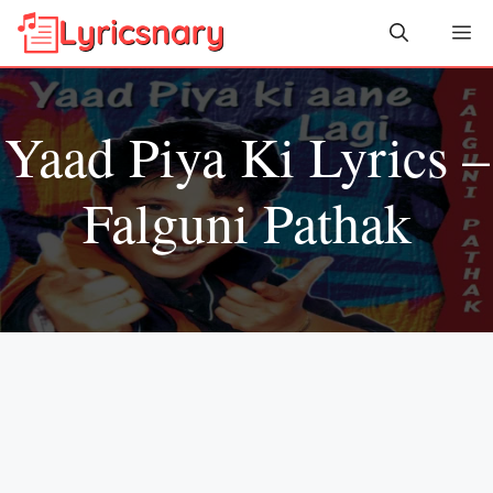
Skip
Me
to
content
Yaad Piya Ki Lyrics –
Falguni Pathak