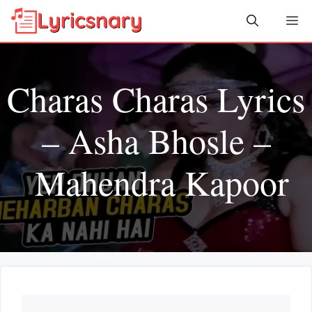
Skip
Me
to
content
Charas Charas Lyrics
– Asha Bhosle –
Mahendra Kapoor