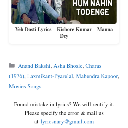
Yeh Dosti Lyrics – Kishore Kumar – Manna
Dey
Categories
Anand Bakshi
,
Asha Bhosle
,
Charas
(1976)
,
Laxmikant-Pyarelal
,
Mahendra Kapoor
,
Movies Songs
Found mistake in lyrics? We will rectify it.
Please specify the error & mail us
at
lyricsnary@gmail.com