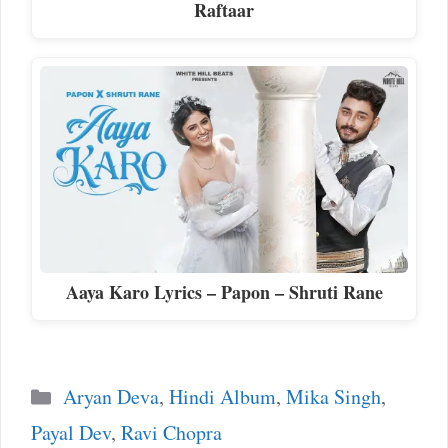
Raftaar
Aaya Karo Lyrics – Papon – Shruti Rane
Categories
Aryan Deva
,
Hindi Album
,
Mika Singh
,
Payal Dev
,
Ravi Chopra