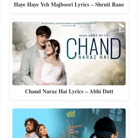
Haye Haye Yeh Majboori Lyrics – Shruti Rane
Chand Naraz Hai Lyrics – Abhi Dutt