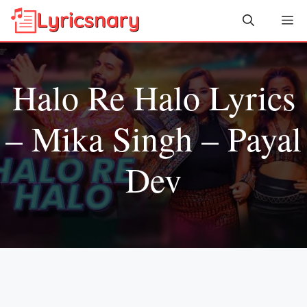
Skip
Me
to
content
Halo Re Halo Lyrics
– Mika Singh – Payal
Dev