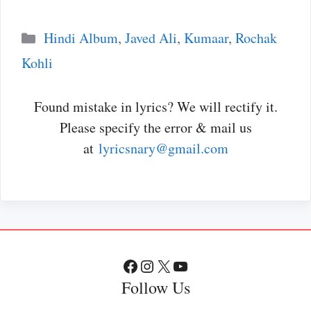
Categories
Hindi Album
,
Javed Ali
,
Kumaar
,
Rochak
Kohli
Found mistake in lyrics? We will rectify it.
Please specify the error & mail us
at
lyricsnary@gmail.com
Facebook
Instagram
X
YouTube
Follow Us