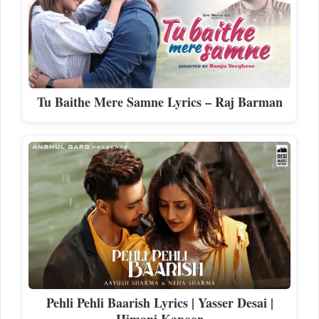
Tu Baithe Mere Samne Lyrics – Raj Barman
Pehli Pehli Baarish Lyrics | Yasser Desai |