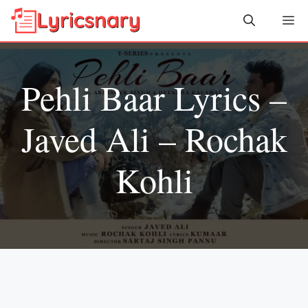
Skip
Me
to
content
Pehli Baar Lyrics –
Javed Ali – Rochak
Kohli