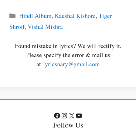
Categories
Hindi Album
,
Kaushal Kishore
,
Tiger
Shroff
,
Vishal Mishra
Found mistake in lyrics? We will rectify it.
Please specify the error & mail us
at
lyricsnary@gmail.com
Facebook
Instagram
X
YouTube
Follow Us