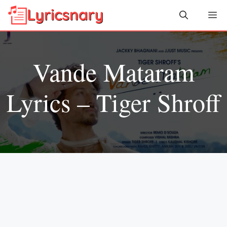
Skip
Me
to
content
Vande Mataram
Lyrics – Tiger Shroff