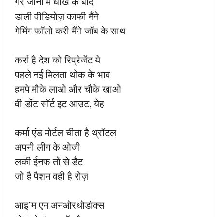
गैर जाना मैं धोखे के बाद
डाली वीडियोज़ काफी मैंने
गेमिंग फॉलो करी मैंने जॉब के साथ
कर्रा है देश को रिप्रेजेंट ये
पहले नई मिलता थोक के भाव
हमपे मौके लाओ और चौके खाओ
वी डोंट सॉर्ट इट आउट, येह
कर्मा एंड मोर्टल चीता है थ्रॉटल
अपनी लीग के ओजी
लकी ईनफ तो से डैट
जो है पैशन वही है रोज़
आइ’म एन अनओरथोडॉक्स