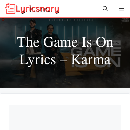
Skip
Me
to
content
The Game Is On
Lyrics – Karma